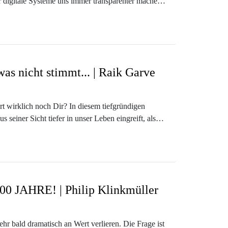
r digitale Systeme uns immer transparenter machen
rst, warum Sicherheit, Komfort und Schnelligkeit
d. Gleichzeitig zeigt Tom, was Du tun kannst, um
n das, was Dir als Bequemlichkeit verkauft wird,
was nicht stimmt... | Raik Garve
en, ersetzen jedoch keine therapeutische oder
rt wirklich noch Dir? In diesem tiefgründigen
eo-Kursen aus unserer Online-Akademie:
seiner Sicht tiefer in unser Leben eingreift, als
gen, Deine Emotionen und sogar Dein Handeln
 was Du täglich tust, zwar richtig anfühlt, Dich jedoch
rz, Druck und Anpassung gewöhnst, dass es sich
 100 JAHRE! | Philip Klinkmüller
mie/
hr bald dramatisch an Wert verlieren. Die Frage ist