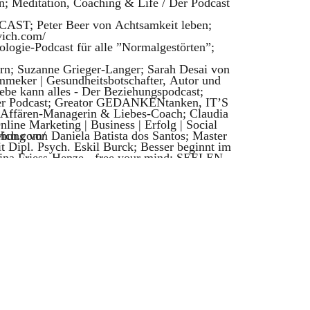
; Meditation, Coaching & Life / Der Podcast
ST; Peter Beer von Achtsamkeit leben;
vich.com/
ologie-Podcast für alle ”Normalgestörten”;
rn; Suzanne Grieger-Langer; Sarah Desai von
mmeker | Gesundheitsbotschafter, Autor und
be kann alles - Der Beziehungspodcast;
hler Podcast; Greator GEDANKENtanken, IT’S
 - Affären-Managerin & Liebes-Coach; Claudia
ine Marketing | Business | Erfolg | Social
ng von Daniela Batista dos Santos; Master
vich.com/
t Dipl. Psych. Eskil Burck; Besser beginnt im
arina Friess-Henze - free your mind; SEELEN
n Unperfekt mit Maria Anna Schwarzberg;
Sexualität & Selbstliebe Coach; Effortless
dio mit Matthew Mockridge; Tagessau Podcast
- Weiblichkeit - Sexualität; Emotional Business
n; Podkinski; Rüdiger Dahlke; NLP-fresh-up
- Abnehmcoach, Autorin, Life Coach,
ikation Persönlichkeitsentwicklung mit
cht - intuitive Ernährung, Achtsamkeit,
unde History - Deutschlandfunk Nova; Auf die
fert; HEALED by Lea Vogel - ein Podcast für
ative Transformation, Heilpraktikerin für
 Diepold; SPIRIT MISSION - Podcast von
 Espresso mit Lars Amend; Mighty Business