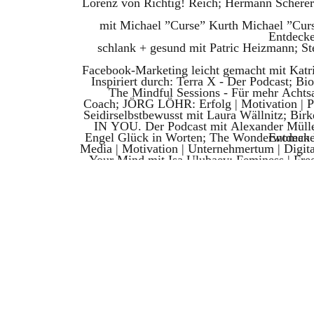
Lorenz von Richtig! Reich; Hermann Scherer
mit Michael ”Curse” Kurth Michael ”C
Entdecke
schlank + gesund mit Patric Heizmann; Ste
Facebook-Marketing leicht gemacht mit Katr
Inspiriert durch: Terra X - Der Podcast; 
The Mindful Sessions - Für mehr Achts
Coach; JÖRG LÖHR: Erfolg | Motivation | P
Seidirselbstbewusst mit Laura Wällnitz; Bir
IN YOU. Der Podcast mit Alexander Müller;
Engel Glück in Worten; The Wonderwoman P
Entdecke
Media | Motivation | Unternehmertum | Digita
Your Mind mit Isa Ulubaev; Feminess | Free
Kopf – Der Mindshine Podcast Mindshine
STRIPTEASE! Sex. Selbstliebe. Bewusstsein
Benjamin Berg; New Spirit - Podcast für mo
Creation - Business für eine neue Zeit. mit Ro
mit Dave Brych; Dieter Lange; Natascha We
Podcast von Nina Schnitzenbaumer; 
mit Wiebke Lüth | fresh-academy; VERK
Heilpraktikerin für Psychotherapie; Da
Markus Fischer; Biyon Kattilathu von Schoko
Selbstliebe, Meditation & Motivation, ”Ers
Ohren von Beste Freundinnen; Verena Köni
inneres Wachstum; Kale&Cake - Yoga, N
Psychotherapie; Der 7Mind Meditation & A