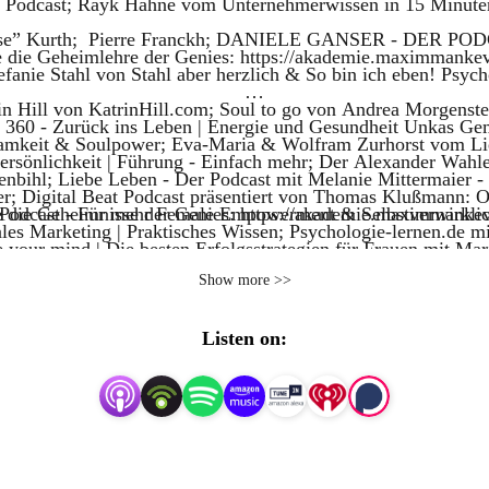
 Podcast; Rayk Hahne vom Unternehmerwissen in 15 Minuten
urse” Kurth; Pierre Franckh; DANIELE GANSER - DER PODCA
 die Geheimlehre der Genies: https://akademie.maximmanke
fanie Stahl von Stahl aber herzlich & So bin ich eben! Psych
in Hill von KatrinHill.com; Soul to go von Andrea Morgenste
Bio 360 - Zurück ins Leben | Energie und Gesundheit Unkas Ge
amkeit & Soulpower; Eva-Maria & Wolfram Zurhorst vom Lie
ersönlichkeit | Führung - Einfach mehr; Der Alexander Wa
kenbihl; Liebe Leben - Der Podcast mit Melanie Mittermaier
 Digital Beat Podcast präsentiert von Thomas Klußmann: Onl
odcast - Für mehr Female Empowerment & Selbstverwirklichu
 die Geheimnisse der Genies: https://akademie.maximmanke
les Marketing | Praktisches Wissen; Psychologie-lernen.de mi
 your mind | Die besten Erfolgsstrategien für Frauen mit M
 - Stephan Hauner; Mockridge; Stefan Frädrich; Vollkomme
Show more >>
. mit Kathrin Ismaier - Gesundheitspraktikerin für bewusste 
derne Spiritualität mit Bahar Yilmaz; Smart Entrepreneur Ra
bert Gladitz; Julia Reinecke Spiritual Woman | Spiritualität 
gelin Der Madame Moneypenny Podcast mit Natascha Wegeli
Listen on:
LIFESTYLE SCHLANK - abnehmen ohne Diät mit Julia Sahm 
AUFEN. Martin Limbeck; Markus Fischer Gewaltfreie Kommun
niela Ben Said; Ludger Quante; Dr. Mareike Awe Wohlfühlgewi
lade für die Seele; Einschlafen Podcast Toby Baier; Eine St
t annehmen, dann abnehmen!”; SoulFood Journey von Kira Sie
g Podcast für Kreative Transformation mit Verena König, Kre
achhaltigkeit und persönliche Weiterentwicklung mit Sinah
chtsamkeit; Der 7Mind Podcast mit René Träder; Auf einen