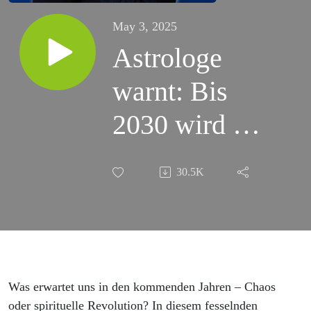
May 3, 2025
Astrologe
warnt: Bis
2030 wird es
turbulent! |
30.5K
Dr. Christof
Niederwieser
Was erwartet uns in den kommenden Jahren – Chaos
oder spirituelle Revolution? In diesem fesselnden