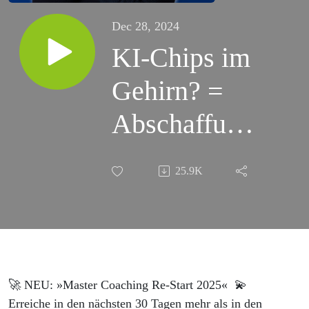
Dec 28, 2024
KI-Chips im
Gehirn? =
Abschaffung
der Seele!
25.9K
(es hat
begonnen...)
| Maxim
Mankevich
🚀 NEU: »Master Coaching Re-Start 2025«⁠ ⁠ 💫⁠ ⁠
Erreiche in den nächsten 30 Tagen mehr als in den